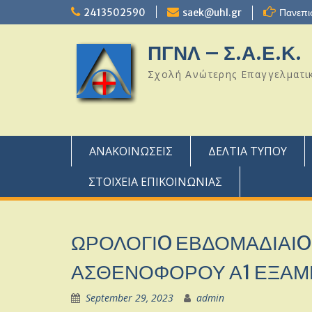
Skip
2413502590
saek@uhl.gr
Πανεπι
to
content
ΠΓΝΛ – Σ.Α.Ε.Κ.
Σχολή Ανώτερης Επαγγελματικ
ΑΝΑΚΟΙΝΩΣΕΙΣ
ΔΕΛΤΙΑ ΤΥΠΟΥ
ΣΤΟΙΧΕΙΑ ΕΠΙΚΟΙΝΩΝΙΑΣ
ΩΡΟΛΟΓΙO ΕΒΔΟΜΑΔΙΑΙ
ΑΣΘΕΝΟΦΟΡΟΥ Α1 ΕΞΑΜ
September 29, 2023
admin